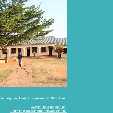
ita Belgique, Jozef Guislainstraat 43, 9000 Gand
www.fracarita-belgium.org
Zuidactie@fracarita.broedersvanliefde.be