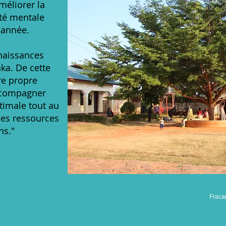
méliorer la
nté mentale
 année.
nnaissances
ka. De cette
re propre
ccompagner
timale tout au
les ressources
ns."
Fracar