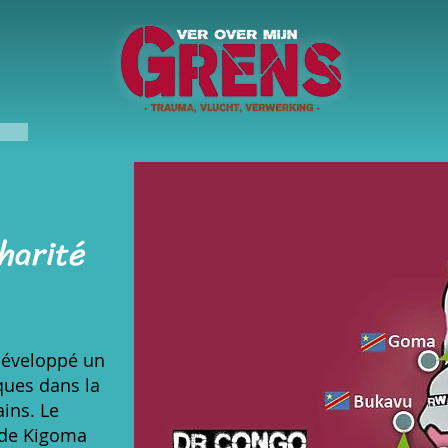
harité
 développé un
ques dans la
ains. Le
 de Kigoma