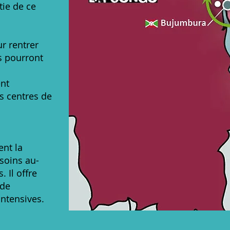
tie de ce
ur rentrer
ls pourront
ent
s centres de
ent la
 soins au-
. Il offre
 de
intensives.