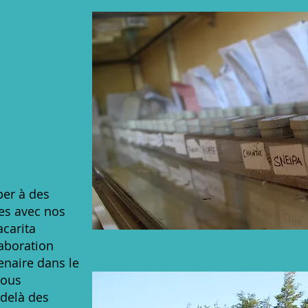
ka
iper à des
es avec nos
acarita
laboration
enaire dans le
nous
delà des