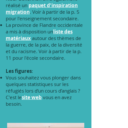
réalisé un
paquet d'inspiration
migration
. Voir à partir de la p. 5
pour l'enseignement secondaire.
La province de Flandre occidentale
a mis à disposition un
liste des
matériaux
autour des thèmes de
la guerre, de la paix, de la diversité
et du racisme. Voir à partir de la p.
11 pour l'école secondaire.
Les figures
:
Vous souhaitez vous plonger dans
quelques statistiques sur les
réfugiés lors d’un cours d’anglais ?
C'est le
site web
vous en avez
besoin.