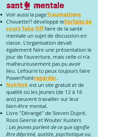
santé mentale
Voir aussi la page
Traumatisme
Chouette!? développé le
Forfaits de
cours Take Off
faire de la santé
mentale un sujet de discussion en
classe. L'organisation devait
également faire une présentation le
jour de l'ouverture, mais celle-ci n'a
malheureusement pas pu avoir
lieu. Le
fourni
tu peux toujours faire
PowerPoint
regarder
.
NokNok
est un site gratuit et de
qualité où les jeunes (de 12 à 16
ans) peuvent travailler sur leur
bien-être mental.
Livre "Dérangé" de Steven Dupré,
Roos Geerse et Wouter Kusters
:
Les jeunes parlent de ce que signifie
être déprimé, autiste, psychotique ou