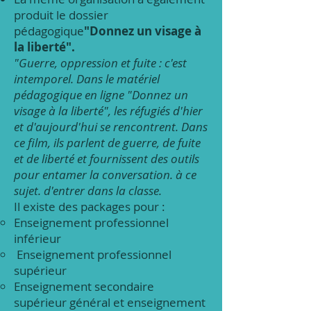
produit le dossier
pédagogique
"Donnez un visage à
la liberté".
"Guerre, oppression et fuite : c'est
intemporel. Dans le matériel
pédagogique en ligne "Donnez un
visage à la liberté", les réfugiés d'hier
et d'aujourd'hui se rencontrent. Dans
ce film, ils parlent de guerre, de fuite
et de liberté et fournissent des outils
pour entamer la conversation. à ce
sujet. d'entrer dans la classe.
Il existe des packages pour :
Enseignement professionnel
inférieur
Enseignement professionnel
supérieur
Enseignement secondaire
supérieur général et enseignement