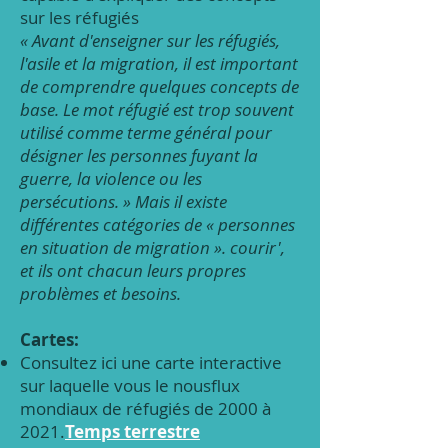
sur les réfugiés
« Avant d'enseigner sur les réfugiés,
l'asile et la migration, il est important
de comprendre quelques concepts de
base. Le mot réfugié est trop souvent
utilisé comme terme général pour
désigner les personnes fuyant la
guerre, la violence ou les
persécutions. » Mais il existe
différentes catégories de « personnes
en situation de migration ». courir',
et ils ont chacun leurs propres
problèmes et besoins.
Cartes:
Consultez ici une carte interactive
sur laquelle vous
le nous
flux
mondiaux de réfugiés de 2000 à
2021.
Temps terrestre