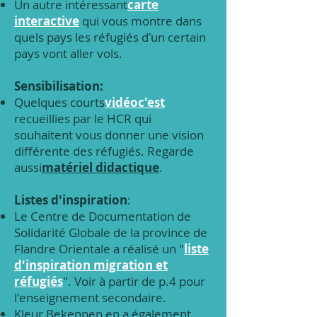
Un autre intéressant
carte
interactive
qui vous montre dans
quels pays les réfugiés d'un certain
pays vont aller
vols.
Sensibilisation:
Quelques courts
vidéo
c'est
recueillies par le HCR qui
souhaitent vous donner une vision
différente des réfugiés.
Regarde
aussi
matériel didactique
.
Listes d'inspiration
:
Le Centre de Documentation de
Solidarité Globale de la province de
Flandre Orientale a réalisé un "
liste
d'inspiration migration et
réfugiés
". Voir à partir de p.4 pour
l'enseignement secondaire.
Kleur Bekennen en a également