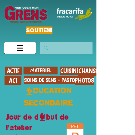
SOUTIEN!
ACTIF
MATÉRIEL
CUISINER
CHANSON
ACI
SOINS DE SENS - PASTOIRE
PHOTOS
ÉDUCATION
SECONDAIRE
Jour de début de
l'atelier