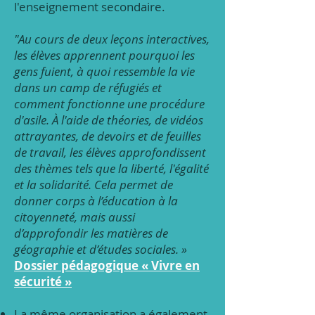
l'enseignement secondaire.
"Au cours de deux leçons interactives,
les élèves apprennent pourquoi les
gens fuient, à quoi ressemble la vie
dans un camp de réfugiés et
comment fonctionne une procédure
d'asile. À l'aide de théories, de vidéos
attrayantes, de devoirs et de feuilles
de travail, les élèves approfondissent
des thèmes tels que la liberté, l'égalité
et la solidarité. Cela permet de
donner corps à l’éducation à la
citoyenneté, mais aussi
d’approfondir les matières de
géographie et d’études sociales. »
Dossier pédagogique « Vivre en
sécurité »
La même organisation a également