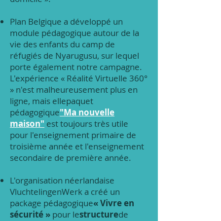
Plan Belgique a développé un
module pédagogique autour de la
vie des enfants du camp de
réfugiés de Nyarugusu, sur lequel
porte également notre campagne.
L'expérience « Réalité Virtuelle 360°
» n'est malheureusement plus en
ligne, mais elle
paquet
pédagogique
"Ma nouvelle
maison"
est toujours très utile
pour l'enseignement primaire de
troisième année et l'enseignement
secondaire de première année.
L'organisation néerlandaise
VluchtelingenWerk a créé un
package pédagogique
« Vivre en
sécurité »
pour le
structure
de