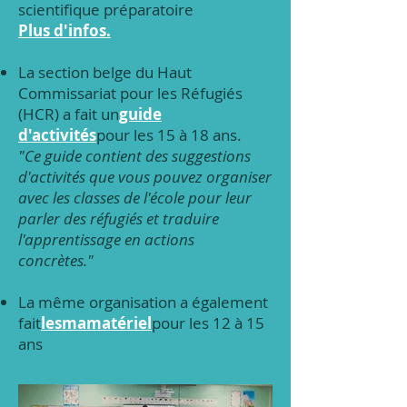
scientifique préparatoire
Plus d'infos.
La section belge du Haut
Commissariat pour les Réfugiés
(HCR) a fait un
guide
d'activités
pour les 15 à 18 ans.
"Ce guide contient des suggestions
d'activités que vous pouvez organiser
avec les classes de l'école pour leur
parler des réfugiés et traduire
l'apprentissage en actions
concrètes."
La même organisation a également
fait
lesma
matériel
pour les 12 à 15
ans