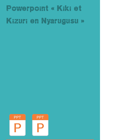
Powerpoint « Kiki et
Kizuri en Nyarugusu »