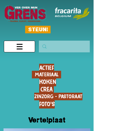
STEUN!
ACTIEF
MATERIAAL
KOKEN
CREA
ZINZORG - PASTORAAT
FOTO'S
Vertelplaat